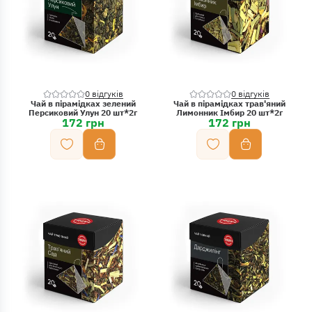
0 відгуків
0 відгуків
Чай в пірамідках зелений
Чай в пірамідках трав'яний
Персиковий Улун 20 шт*2г
Лимонник Імбир 20 шт*2г
172 грн
172 грн