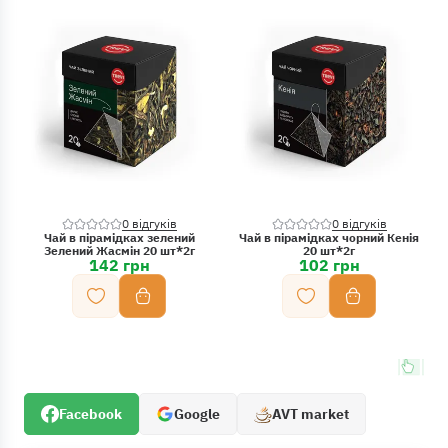
0 відгуків
0 відгуків
Чай в пірамідках зелений
Чай в пірамідках чорний Кенія
Зелений Жасмін 20 шт*2г
20 шт*2г
142 грн
102 грн
Facebook
Google
AVT market