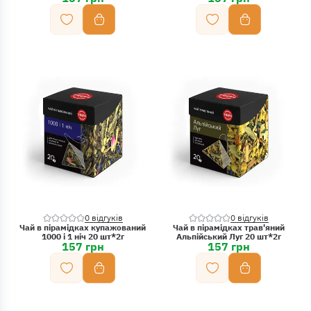
0 відгуків
0 відгуків
Чай в пірамідках купажований
Чай в пірамідках трав'яний
1000 і 1 ніч 20 шт*2г
Альпійський Луг 20 шт*2г
157 грн
157 грн