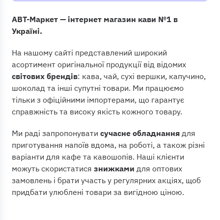
АВТ-Маркет — інтернет магазин кави №1 в
Білий чай
Розчинний чай
Професійні
Одноразові стаканчики
Україні.
Купаж чаю
Подарункові набори
Кавомашини для офісу
Мішалки
На нашому сайті представлений широкий
Японський чай
Капучино
Піноутворювачі для молока
Пуровери
асортимент оригінальної продукції від відомих
світових брендів
: кава, чай, сухі вершки, капучино,
Анчан
Сухі вершки
Термопоти
Фільтри для кави
шоколад та інші супутні товари. Ми працюємо
тільки з офіційними імпортерами, що гарантує
Фільтр-пакети для чаю
Цукор
Холодильники
справжність та високу якість кожного товару.
Вафлі Excelsior
Ми раді запропонувати
сучасне обладнання
для
приготування напоїв вдома, на роботі, а також різні
Печиво Gullon
варіанти для кафе та кавошопів. Наші клієнти
можуть скористатися
знижками
для оптових
замовлень і брати участь у регулярних акціях, щоб
придбати улюблені товари за вигідною ціною.