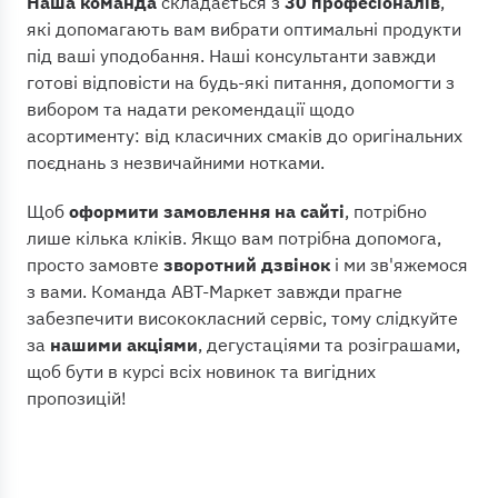
Наша команда
складається з
30 професіоналів
,
які допомагають вам вибрати оптимальні продукти
під ваші уподобання. Наші консультанти завжди
готові відповісти на будь-які питання, допомогти з
вибором та надати рекомендації щодо
асортименту: від класичних смаків до оригінальних
поєднань з незвичайними нотками.
Щоб
оформити замовлення на сайті
, потрібно
лише кілька кліків. Якщо вам потрібна допомога,
просто замовте
зворотний дзвінок
і ми зв'яжемося
з вами. Команда АВТ-Маркет завжди прагне
забезпечити висококласний сервіс, тому слідкуйте
за
нашими акціями
, дегустаціями та розіграшами,
щоб бути в курсі всіх новинок та вигідних
пропозицій!