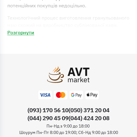
потенційних покупців недоцільно.
Технологічний процес виготовлення гранульованого
чаю схожий на виробництво сублімованої кави.
Існує два варіанти виробництва:
Розгорнути
Із чайного листа безпосередньо створюється
екстракт.
Із чайного листа заварюється міцний настій, з
якого в процесі випарювання утворюється
екстракт.
Отриманий екстракт гранулюється та фасується у
спеціальну упаковку.
Якщо ви ще не додали розчинний чай до меню
(093) 170 56 10
(050) 371 20 04
свого вендингового автомату – поспішайте, адже ви
(044) 290 45 09
(044) 424 20 08
втрачаєте прибуток!
Пн-Нд з 9:00 до 18:00
Шоурум Пн-Пт 8:00 до 19:00; Сб-Нд 9:00 до 18:00