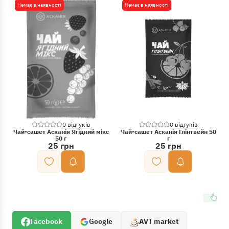
Немає в наявності
Немає в наявності
0 відгуків
0 відгуків
Чай-сашет Асканія Ягідний мікс
Чай-сашет Асканія Глінтвейн 50
50 г
г
25 грн
25 грн
Facebook
Google
AVT market