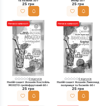
та базилік 50 г
імбир 50 г
25 грн
25 грн
Немає в наявності
Немає в наявності
0 відгуків
0 відгуків
Напій-сашет Асканія Коктейль
Напій-сашет Асканія Лимонад
МОХІТО грейпфрутовий 60 г
полуниця та базилік 60 г
25 грн
25 грн