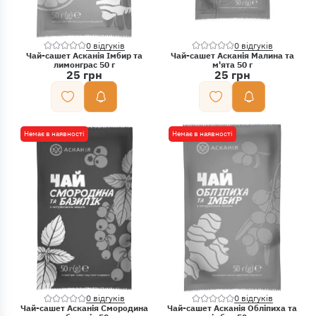
0 відгуків
0 відгуків
Чай-сашет Асканія Імбир та
Чай-сашет Асканія Малина та
лимонграс 50 г
м'ята 50 г
25 грн
25 грн
Немає в наявності
Немає в наявності
0 відгуків
0 відгуків
Чай-сашет Асканія Смородина
Чай-сашет Асканія Обліпиха та