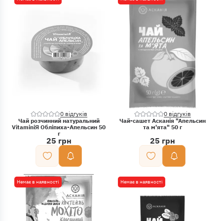
0 відгуків
0 відгуків
Чай розчинний натуральний
Чай-сашет Асканія "Апельсин
VitaminiЯ Обліпиха-Апельсин 50
та м'ята" 50 г
г
25 грн
25 грн
Немає в наявності
Немає в наявності