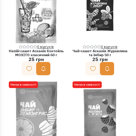
0 відгуків
0 відгуків
Напій-сашет Асканія Коктейль
Чай-сашет Асканія Журавлина
МОХІТО класичний 60 г
та імбир 50 г
25 грн
25 грн
Немає в наявності
Немає в наявності