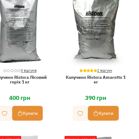
0 відгуків
2 відгуки
учино Ristora Лісовий
Капучино Ristora Amaretto 1
горіх 1 кг
кг
400 грн
390 грн
Купити
Купити