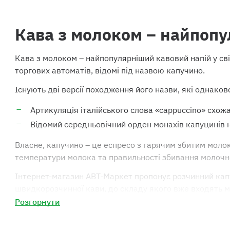
Кава з молоком – найпопул
Кава з молоком – найпопулярніший кавовий напій у світі
торгових автоматів, відомі під назвою капучино.
Існують дві версії походження його назви, які однаков
Артикуляція італійського слова «cappuccino» схож
Відомий середньовічний орден монахів капуцинів н
Власне, капучино – це еспресо з гарячим збитим молоко
температури молока та правильності збивання молочно
Інтернет-магазин АВТ-Маркет пропонує розчинний капуч
швидкорозчинної кави, до складу якого вже входять м
інтернет-магазину АВТ-Маркет та слідкуйте за зроста
Розгорнути