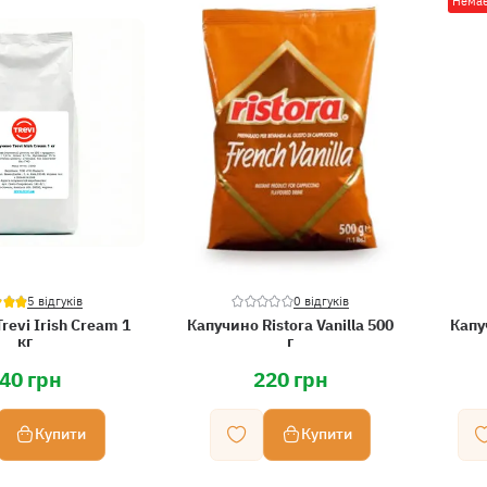
Немає
5 відгуків
0 відгуків
revi Irish Cream 1
Капучино Ristora Vanilla 500
Капу
кг
г
40 грн
220 грн
Купити
Купити