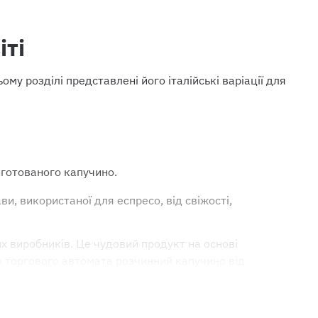
іті
ому розділі представлені його італійські варіації для
иготованого капучино.
и, використаної для еспресо, від свіжості,
х виробників. Це чудовий продукт на основі
о торгового автомата розчинний капучино від