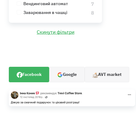
7
Вендинговий автомат
8
Заварювання в чашці
Скинути фільтри
Facebook
Google
AVT market