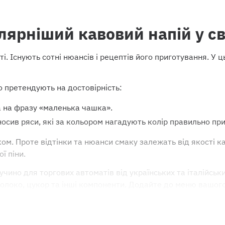
ярніший кавовий напій у св
. Існують сотні нюансів і рецептів його приготування. У ць
о претендують на достовірність:
а на фразу «маленька чашка».
осив ряси, які за кольором нагадують колір правильно пр
м. Проте відтінки та нюанси смаку залежать від якості кав
ї піни.
ино для торгових автоматів від українських та італійськи
олоко, цукор та інші компоненти. Додайте до меню вашог
нням продажів.