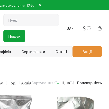
сплати замовлення 💳☕.
Пошук
UA
Пошук
офісів
Cертифікати
Статті
Акції
Сортування:
Ціна
Популярність
w
Top
Акція
0
 19:00; Сб-Нд 9:00 до 18:00
/7