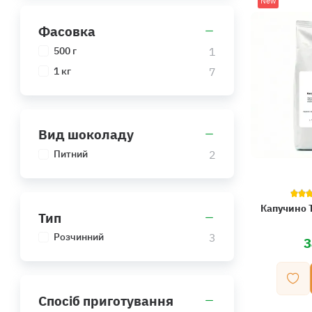
New
Фасовка
1
500 г
7
1 кг
Вид шоколаду
2
Питний
Капучино T
Тип
3
Розчинний
3
Спосіб приготування