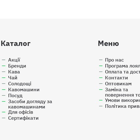
Каталог
Меню
Акції
Про нас
Бренди
Програма лоял
Кава
Оплата та дос
Чай
Контакти
Солодощі
Оптовикам
Кавомашини
Заміна та
повернення т
Посуд
Умови викори
Засоби догляду за
Політика прив
кавомашинами
Для офісів
Cертифікати