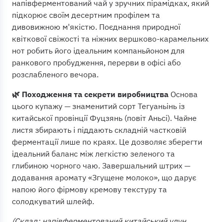
напівферментований чай у зручних пірамідках, який
підкорює своїм десертним профілем та
дивовижною м'якістю. Поєднання природної
квіткової свіжості та ніжних вершково-карамельних
нот робить його ідеальним компаньйоном для
ранкового пробудження, перерви в офісі або
розслабленого вечора.
🌿 Походження та секрети виробництва
Основа
цього купажу — знаменитий сорт Тегуаньінь із
китайської провінції Фуцзянь (повіт Аньсі). Чайне
листя збирають і піддають складній частковій
ферментації лише по краях. Це дозволяє зберегти
ідеальний баланс між легкістю зеленого та
глибиною чорного чаю. Завершальний штрих —
додавання аромату «Згущене молоко», що дарує
напою його фірмову кремову текстуру та
солодкуватий шлейф.
(Склад: напівферментований китайський улун