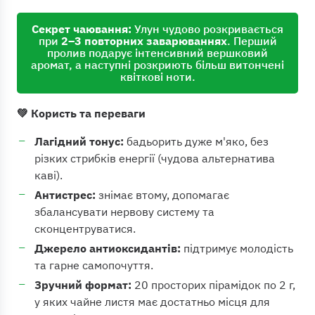
Секрет чаювання:
Улун чудово розкривається
при
2–3 повторних заварюваннях
. Перший
пролив подарує інтенсивний вершковий
аромат, а наступні розкриють більш витончені
квіткові ноти.
💚 Користь та переваги
Лагідний тонус:
бадьорить дуже м'яко, без
різких стрибків енергії (чудова альтернатива
каві).
Антистрес:
знімає втому, допомагає
збалансувати нервову систему та
сконцентруватися.
Джерело антиоксидантів:
підтримує молодість
та гарне самопочуття.
Зручний формат:
20 просторих пірамідок по 2 г,
у яких чайне листя має достатньо місця для