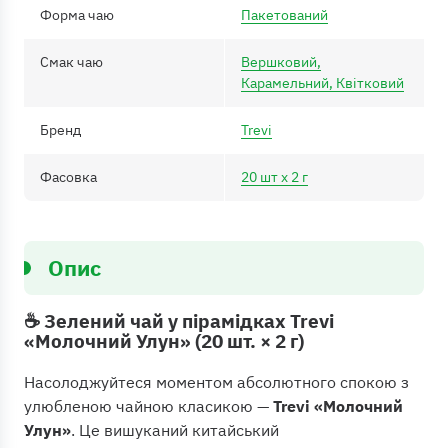
Форма чаю
Пакетований
Смак чаю
Вершковий,
Карамельний, Квітковий
Бренд
Trevi
Фасовка
20 шт x 2 г
Опис
☕ Зелений чай у пірамідках Trevi
«Молочний Улун» (20 шт. × 2 г)
Насолоджуйтеся моментом абсолютного спокою з
улюбленою чайною класикою —
Trevi «Молочний
Улун»
. Це вишуканий китайський