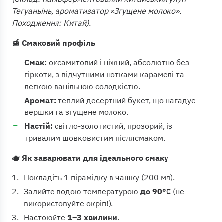
Тегуаньінь, ароматизатор «Згущене молоко».
Походження: Китай).
🍯 Смаковий профіль
Смак:
оксамитовий і ніжний, абсолютно без
гіркоти, з відчутними нотками карамелі та
легкою ванільною солодкістю.
Аромат:
теплий десертний букет, що нагадує
вершки та згущене молоко.
Настій:
світло-золотистий, прозорий, із
тривалим шовковистим післясмаком.
🫖 Як заварювати для ідеального смаку
Покладіть 1 пірамідку в чашку (200 мл).
Залийте водою температурою
до 90°C
(не
використовуйте окріп!).
Настоюйте
1–3 хвилини
.