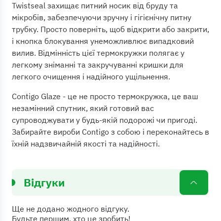
Twistseal захищає питний носик від бруду та
мікробів, забезпечуючи зручну і гігієнічну питну
трубку. Просто поверніть, щоб відкрити або закрити,
і кнопка блокування унеможливлює випадковий
вилив. Відмінність цієї термокружки полягає у
легкому зніманні та закручуванні кришки для
легкого очищення і надійного ущільнення.
Contigo Glaze - це не просто термокружка, це ваш
незамінний спутник, який готовий вас
супроводжувати у будь-якій подорожі чи пригоді.
Забирайте вироби Contigo з собою і переконайтесь в
їхній надзвичайній якості та надійності.
Відгуки
Ще не додано жодного відгуку.
Будьте першим, хто це зробить!