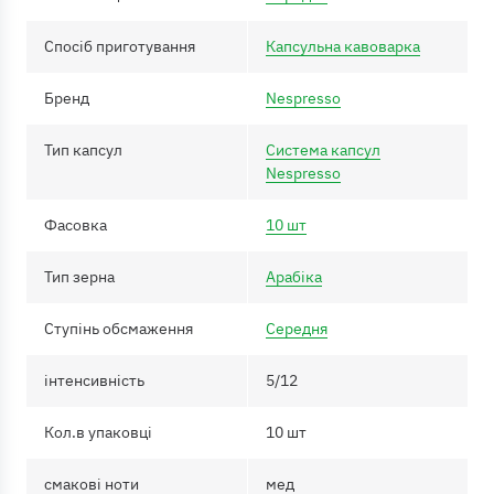
Спосіб приготування
Капсульна кавоварка
Бренд
Nespresso
Тип капсул
Система капсул
Nespresso
Фасовка
10 шт
Тип зерна
Арабіка
Ступінь обсмаження
Середня
інтенсивність
5/12
Кол.в упаковці
10 шт
смакові ноти
мед