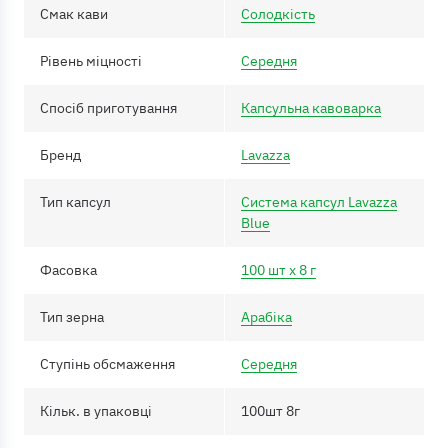
Смак кави
Солодкість
Рівень міцності
Середня
Спосіб приготування
Капсульна кавоварка
Бренд
Lavazza
Тип капсул
Система капсул Lavazza
Blue
Фасовка
100 шт х 8 г
Тип зерна
Арабіка
Ступінь обсмаження
Середня
Кільк. в упаковці
100шт 8г