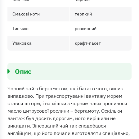
Смакові ноти
терпкий
Тип чаю
розсипний
Упаковка
крафт-пакет
Опис
Чорний чай з бергамотом, як і багато чого, виник
випадково. При транспортуванні вантажу морем
стався шторм, і на мішки з чорним чаєм пролилося
масло цитрусової рослини – бергамоту. Оскільки
вантаж був досить дорогим, його вирішили не
викидати. Зіпсований чай так сподобався
англійцям, що його почали виготовляти спеціально,