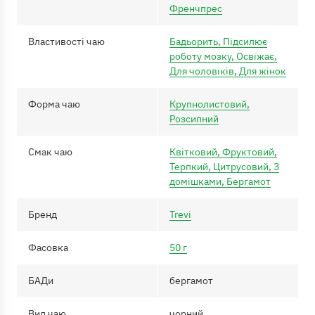
Френчпрес
Властивості чаю
Бадьорить, Підсилює
роботу мозку, Освіжає,
Для чоловіків, Для жінок
Форма чаю
Крупнолистовий,
Розсипний
Смак чаю
Квітковий, Фруктовий,
Терпкий, Цитрусовий, З
домішками, Бергамот
Бренд
Trevi
Фасовка
50 г
БАДи
бергамот
Вид чаю
чорний