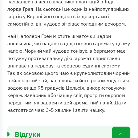
назвавши на честь власника плантацій в Індії –
лорда Грея. На сьогодні це один із найпопулярніших
сортів у Європі його подають із десертами і
самостійно, він чудово зігріває холодним вечором.
Чай Наполеон Грей містить шматочки цедри
апельсина, які надають додаткового аромату цьому
напою. Чорний чай чудово тонізує, а бергамот має
потужну протизапальну дію, аромат сприятливо
впливає на нервову та серцево-судинні системи.
Так як основою цього чаю є крупнолистовий чорний
цейлонський чай, заварювати його рекомендується
водою вище 95 градусів Цельсія, використовуючи
керам. Заварник або чашку слід прогріти окропом
перед тим, як заварити цей ароматний напій. Дати
настоятися чаю 3-5 хвилин і злити чашку.
Відгуки