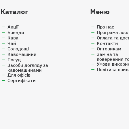
Каталог
Меню
Акції
Про нас
Бренди
Програма лоял
Кава
Оплата та дос
Чай
Контакти
Солодощі
Оптовикам
Кавомашини
Заміна та
повернення т
Посуд
Умови викори
Засоби догляду за
Політика прив
кавомашинами
Для офісів
Cертифікати