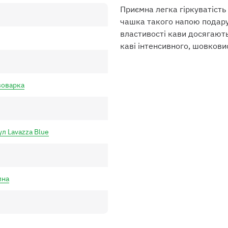
Приємна легка гіркуватіст
чашка такого напою подару
властивості кави досягают
каві інтенсивного, шовкови
воварка
л Lavazza Blue
мна