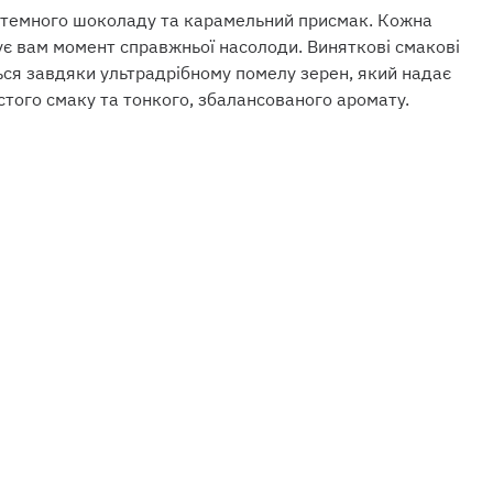
ь темного шоколаду та карамельний присмак. Кожна
є вам момент справжньої насолоди. Виняткові смакові
ься завдяки ультрадрібному помелу зерен, який надає
стого смаку та тонкого, збалансованого аромату.