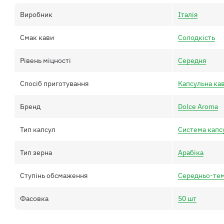
Виробник
Італія
Смак кави
Солодкість
Рівень міцності
Середня
Спосіб приготування
Капсульна ка
Бренд
Dolce Aroma
Тип капсул
Система капсу
Тип зерна
Арабіка
Ступінь обсмаження
Середньо-те
Фасовка
50 шт