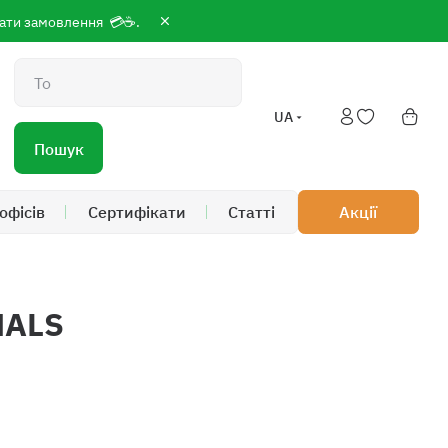
сплати замовлення 💳☕.
Пошук
UA
Пошук
офісів
Cертифікати
Статті
Акції
MALS
0
 19:00; Сб-Нд 9:00 до 18:00
/7