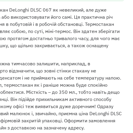
кан DeLonghi DLSC 067 як невеликий, але дуже
або використовувати його самі. Ця практична річ
я в побутовій і в робочій обстановці. Термостакан
вляє собою, по суті, міні-термос. Він здатен зберігати
ою протягом достатньо тривалого часу, для чого має
ришку, що щільно закривається, а також оснащену
 можна тимчасово залишити, наприклад, в
рто відзначити, що зовні стінки стакану не
енсатом і не приймають на себе температуру напою.
п, термостакан як і раніше можна буде спокійно
обпектися. Місткість – до 350 мл., тобто навіть дещо
янці. Він підійде прихильникам активного способу
ь-якому офісі теж виявиться дуже доречним! Одразу
ивий малюнок і, звичайно, приємна ціна DeLonghi DLSC
 фірмовій закритій упаковці. Оформити замовлення
айн з доставкою на зазначену адресу.