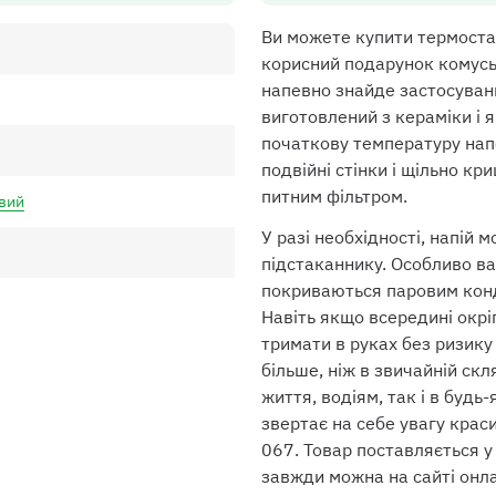
Ви можете купити термоста
корисний подарунок комусь 
напевно знайде застосуванн
виготовлений з кераміки і я
початкову температуру нап
подвійні стінки і щільно к
питним фільтром.
вий
У разі необхідності, напій
підстаканнику. Особливо ва
покриваються паровим конд
Навіть якщо всередині окрі
тримати в руках без ризику 
більше, ніж в звичайній скл
життя, водіям, так і в буд
звертає на себе увагу крас
067. Товар поставляється у
завжди можна на сайті онл