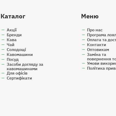
Каталог
Меню
Акції
Про нас
Бренди
Програма лоял
Кава
Оплата та дос
Чай
Контакти
Солодощі
Оптовикам
Кавомашини
Заміна та
повернення т
Посуд
Умови викори
Засоби догляду за
Політика прив
кавомашинами
Для офісів
Cертифікати