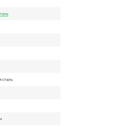
таль
 сталь
см