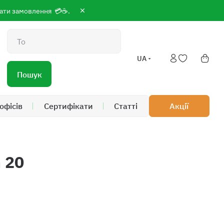
сплати замовлення 💳☕.
Пошук
UA
Пошук
офісів
Cертифікати
Статті
Акції
 20
0
 19:00; Сб-Нд 9:00 до 18:00
/7