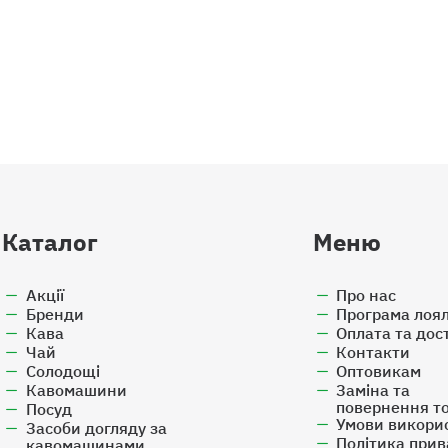
Каталог
Меню
Акції
Про нас
Бренди
Програма лоял
Кава
Оплата та дос
Чай
Контакти
Солодощі
Оптовикам
Кавомашини
Заміна та
повернення т
Посуд
Умови викори
Засоби догляду за
Політика прив
кавомашинами