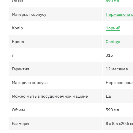
Об'єм
590 мл
Матеріал корпусу
Нержавіюча с
Колір
Чорний
Бренд
Contigo
г
315
Гарантия
12 месяцев
Материал корпуса
Нержавеющая
Можно мыть в посудомоечной машине
Да
Объем
590 мл
Размеры
8 x 8.5 x20.5 