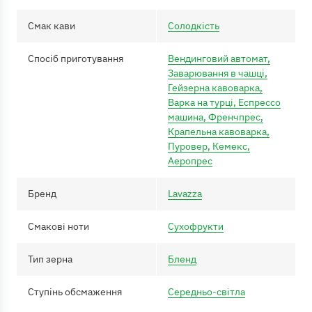
Смак кави
Солодкість
Спосіб приготування
Вендинговий автомат,
Заварювання в чашці,
Гейзерна кавоварка,
Варка на турці, Еспрессо
машина, Френчпрес,
Крапельна кавоварка,
Пуровер, Кемекс,
Аеропрес
Бренд
Lavazza
Смакові ноти
Сухофрукти
Тип зерна
Бленд
Ступінь обсмаження
Середньо-світла