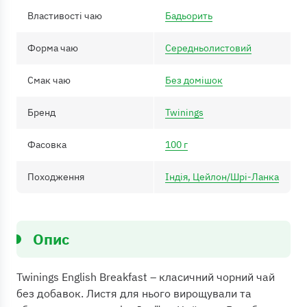
Властивості чаю
Бадьорить
Форма чаю
Середньолистовий
Смак чаю
Без домішок
Бренд
Twinings
Фасовка
100 г
Походження
Індія, Цейлон/Шрі-Ланка
Опис
Twinings English Breakfast – класичний чорний чай
без добавок. Листя для нього вирощували та