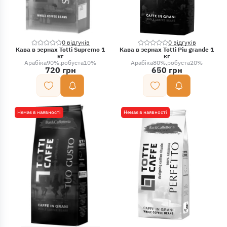
0 відгуків
0 відгуків
Кава в зернах Totti Supremo 1
Кава в зернах Totti Piu grande 1
кг
кг
Арабіка
90%
робуста
10%
Арабіка
80%
робуста
20%
720 грн
650 грн
Немає в наявності
Немає в наявності