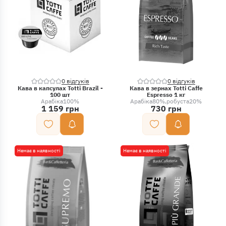
0 відгуків
0 відгуків
Кава в капсулах Totti Brazil -
Кава в зернах Totti Caffe
100 шт
Espresso 1 кг
Арабіка
100%
Арабіка
80%
робуста
20%
1 159 грн
730 грн
Немає в наявності
Немає в наявності