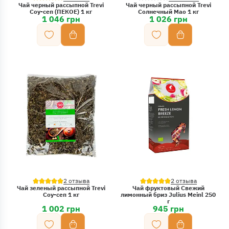
Чай черный рассыпной Trevi
Чай черный рассыпной Trevi
Соу-сеп (ПЕКОЕ) 1 кг
Солнечный Мао 1 кг
1 046 грн
1 026 грн
2 отзыва
2 отзыва
Чай зеленый рассыпной Trevi
Чай фруктовый Свежий
Соу-сеп 1 кг
лимонный бриз Julius Meinl 250
г
1 002 грн
945 грн