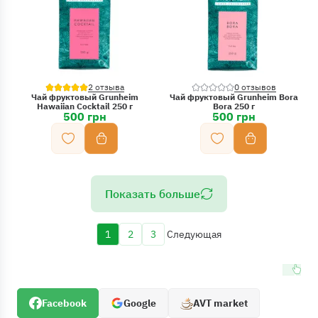
2 отзыва
0 отзывов
Чай фруктовый Grunheim
Чай фруктовый Grunheim Bora
Hawaiian Cocktail 250 г
Bora 250 г
500 грн
500 грн
Показать больше
1
2
3
Следующая
Текущая
Страница
Страница
Следующая
страница
страница
Facebook
Google
AVT market