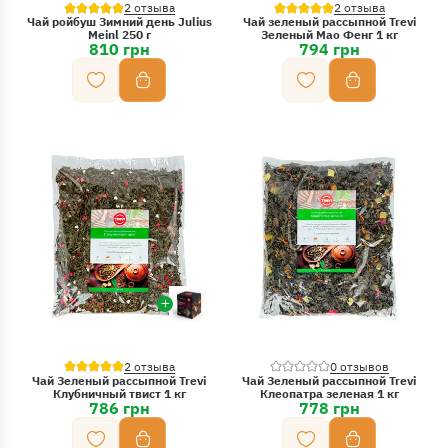
2 отзыва
2 отзыва
Чай ройбуш Зимний день Julius
Чай зеленый рассыпной Trevi
Meinl 250 г
Зеленый Мао Фенг 1 кг
810 грн
794 грн
2 отзыва
0 отзывов
Чай Зеленый рассыпной Trevi
Чай Зеленый рассыпной Trevi
Клубничный твист 1 кг
Клеопатра зеленая 1 кг
786 грн
778 грн