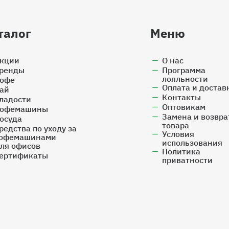
талог
Меню
кции
О нас
ренды
Программа
лояльности
офе
Оплата и достав
ай
Контакты
ладости
Оптовикам
офемашины
Замена и возвра
осуда
товара
редства по уходу за
Условия
офемашинами
использования
ля офисов
Политика
ертификаты
приватности