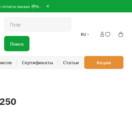
сле оплаты заказа 💳☕.
Поиск
RU
Поиск
фисов
Сертификаты
Статьи
Акции
250
 19:00; Сб-Вс 9:00 до 18:00
айте 24/7