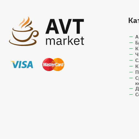
Ка
А
Б
К
Ч
С
К
П
С
к
Д
С