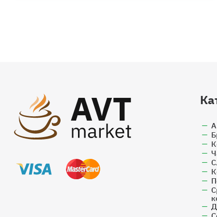
Ка
А
Б
К
Ч
С
К
П
С
к
Д
С