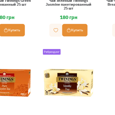
ый Twinings Green
Чай зеленый Twinings
Чай 
ованный 25 шт
Jasmine пакетированный
Bre
25 шт
80 грн
180 грн
Купить
Купить
Ребрендинг