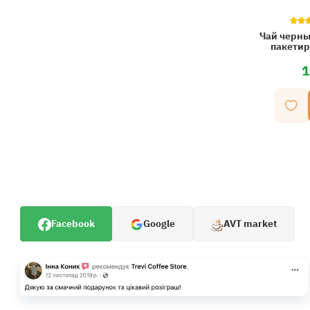
Чай черны
пакетир
1
Facebook
Google
AVT market