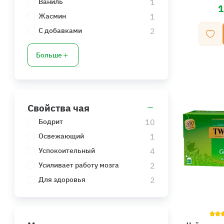
1
Ваниль
1
1
Жасмин
2
С добавками
Больше
Свойства чая
10
Бодрит
1
Освежающий
4
Успокоительный
2
Усиливает работу мозга
2
Для здоровья