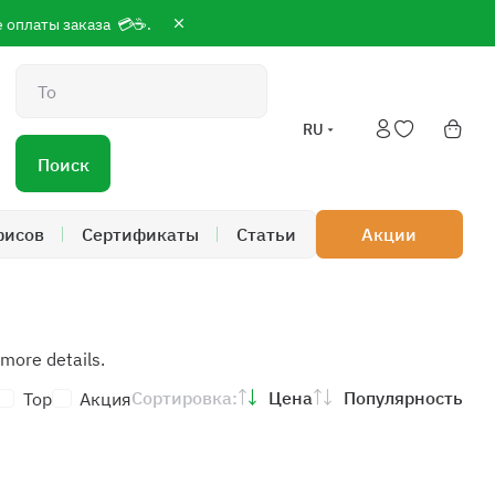
сле оплаты заказа 💳☕.
Поиск
RU
Поиск
фисов
Сертификаты
Статьи
Акции
more details.
Сортировка:
Цена
Популярность
Top
Акция
 19:00; Сб-Вс 9:00 до 18:00
айте 24/7