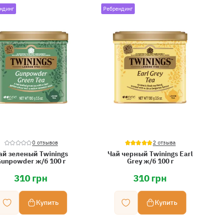
ндинг
Ребрендинг
0 отзывов
2 отзыва
ай зеленый Twinings
Чай черный Twinings Earl
unpowder ж/б 100 г
Grey ж/б 100 г
310 грн
310 грн
Купить
Купить