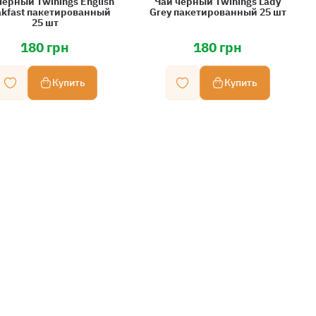
черный Twinings English
Чай черный Twinings Lady
akfast пакетированный
Grey пакетированный 25 шт
25 шт
180 грн
180 грн
Купить
Купить