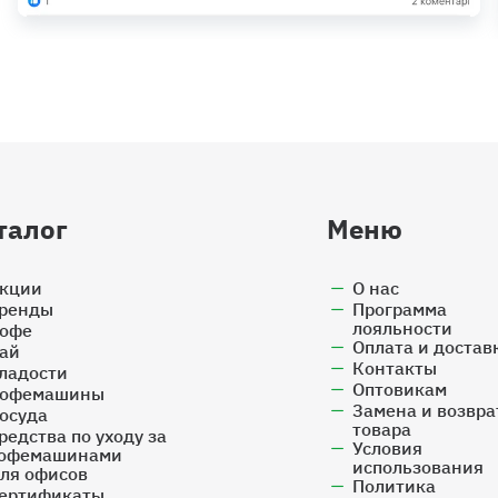
талог
Меню
кции
О нас
ренды
Программа
лояльности
офе
Оплата и достав
ай
Контакты
ладости
Оптовикам
офемашины
Замена и возвра
осуда
товара
редства по уходу за
Условия
офемашинами
использования
ля офисов
Политика
ертификаты