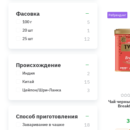
Фасовка
Ребрендинг
5
100 г
1
20 шт
12
25 шт
Происхождение
2
Индия
15
Китай
3
Цейлон/Шри-Ланка
Чай черный
Breakf
Способ приготовления
3
18
Заваривание в чашке