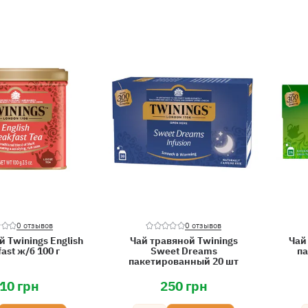
0 отзывов
0 отзывов
 Twinings English
Чай травяной Twinings
Чай
ast ж/б 100 г
Sweet Dreams
па
пакетированный 20 шт
10 грн
250 грн