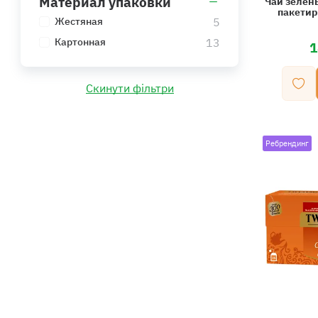
Материал упаковки
Чай зелен
пакетир
5
Жестяная
13
Картонная
1
Скинути фільтри
Ребрендинг